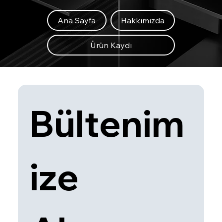
Ana Sayfa
Hakkımızda
Ürün Kaydı
Bültenim
ize 