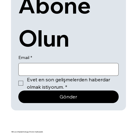
Abone 
Olun
Email
*
Evet en son gelişmelerden haberdar 
olmak istiyorum.
*
Gönder
Bir Leo Implantology Store markasıdır.