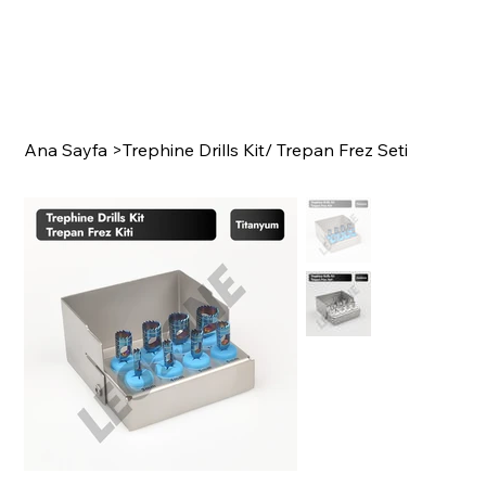
Ana Sayfa
>
Trephine Drills Kit/ Trepan Frez Seti
SURGI
C
A