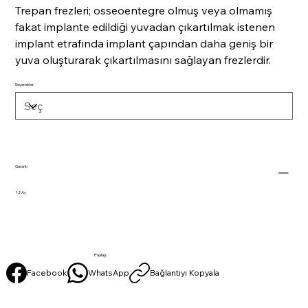
Trepan frezleri; osseoentegre olmuş veya olmamış
fakat implante edildiği yuvadan çıkartılmak istenen
implant etrafında implant çapından daha geniş bir
yuva oluşturarak çıkartılmasını sağlayan frezlerdir.
Seçenekler
Garanti
12 Ay
Paylaş:
Facebook
WhatsApp
Bağlantıyı Kopyala