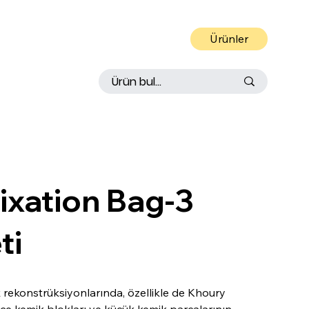
Ürünler
 IN
S
TRUMEN
T
ixation Bag-3
ti
k rekonstrüksiyonlarında, özellikle de Khoury