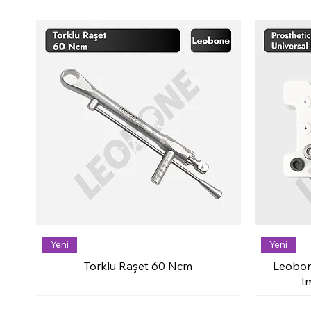
Yeni
Yeni
Torklu Raşet 60 Ncm
Leobon
İ