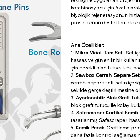
tekniği ile uygulanan otojen i
kombinasyonu için özel olarak
biyolojik rejenerasyonun hızla
prosedürünü desteklemek üzere 
Ana Özellikler:
1.
Mikro Vidalı Tam Set:
Set içe
hassas ve güvenilir bir kullanı
için gerekli olan tutuculuğu sa
2.
Sawbox Cerrahi Separe Seti
cerrahi separe seti, setin içeri
şekilde gerçekleştirilmesine ol
3.
Ayarlanabilir Blok Greft Tut
blok greft tutucu ile kolay kull
4.
Safescraper Kortikal Kemik 
tasarlanmış Safescraper, hassas
5.
Kemik Pensi:
Greftleme prose
daha fazla kontrol sağlamasına