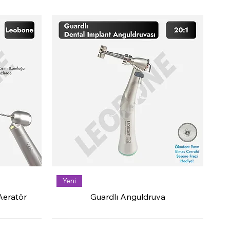
Yeni
Aeratör
Guardlı Anguldruva