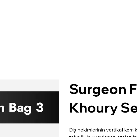
SURGI
C
AL
Surgeon F
Khoury Se
Diş hekimlerinin vertikal kemi