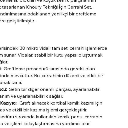
nce kemik blokları ve küçük kemik parçalarının
 tasarlanan Khoury Tekniği İçin Cerrahi Set,
ndırılmasına odaklanan yenilikçi bir greftleme
geliştirilmiştir.
risindeki 30 mikro vidalı tam set, cerrahi işlemlerde
m sunar. Vidalar, stabil bir kutu yapısı oluşturmak
ğlar.
:
Greftleme prosedürü sırasında gerekli olan
ğinde mevcuttur. Bu, cerrahinin düzenli ve etkili bir
anak tanır.
ucu:
Setin bir diğer önemli parçası, ayarlanabilir
anım ve uyarlanabilirlik sağlar.
Kazıyıcı:
Greft alınacak kortikal kemik kazımı için
 ve etkili bir kazıma işlemi gerçekleştirir.
dürü sırasında kullanılan kemik pensi, cerrahın
 ve işlemi kolaylaştırmasına yardımcı olur.