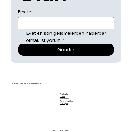
Email
*
Evet en son gelişmelerden haberdar 
olmak istiyorum.
*
Gönder
Bir Leo Implantology Store markasıdır.
Ana Sayfa
Ürünler
Hakkımızda
Alışveriş Kanalları
Ürün Kaydı
SURGI
C
A
0850 840 0 536