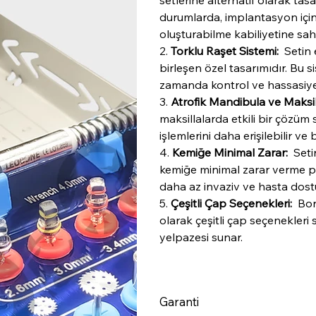
setlerine alternatif olarak tasa
durumlarda, implantasyon için
oluşturabilme kabiliyetine sahi
2.
Torklu Raşet Sistemi:
Setin e
birleşen özel tasarımıdır. Bu 
zamanda kontrol ve hassasiye
3.
Atrofik Mandibula ve Maksil
maksillalarda etkili bir çözü
işlemlerini daha erişilebilir ve b
4.
Kemiğe
Minimal
Zarar:
Setin
kemiğe minimal zarar verme pr
daha az invaziv ve hasta dost
5.
Çeşitli Çap Seçenekleri:
Bone
olarak çeşitli çap seçenekleri
yelpazesi sunar.
Garanti