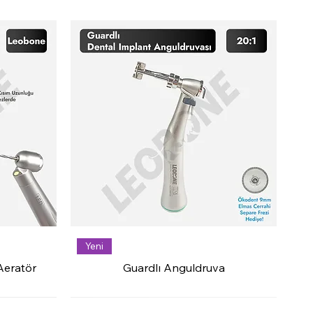
Yeni
Aeratör
Guardlı Anguldruva