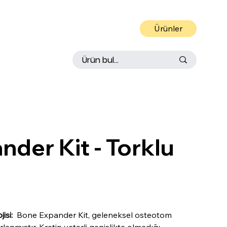
Ürünler
 IN
S
TRUMEN
T
der Kit - Torklu
isi:
Bone Expander Kit, geleneksel osteotom