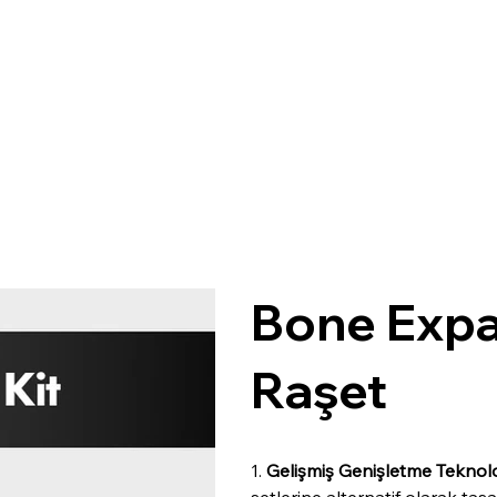
SURGI
C
AL
Bone Expan
Raşet
1.
Gelişmiş Genişletme Teknoloj