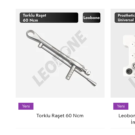
Yeni
Yeni
Torklu Raşet 60 Ncm
Leobon
İ