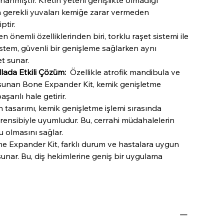
rlanmıştır. Kretin yeterli genişlikte olmadığı
 gerekli yuvaları kemiğe zarar vermeden
ptir.
n önemli özelliklerinden biri, torklu raşet sistemi ile
sistem, güvenli bir genişleme sağlarken aynı
t sunar.
lada Etkili Çözüm:
Özellikle atrofik mandibula ve
m sunan Bone Expander Kit, kemik genişletme
aşarılı hale getirir.
 tasarımı, kemik genişletme işlemi sırasında
ensibiyle uyumludur. Bu, cerrahi müdahalelerin
u olmasını sağlar.
 Expander Kit, farklı durum ve hastalara uygun
 sunar. Bu, diş hekimlerine geniş bir uygulama