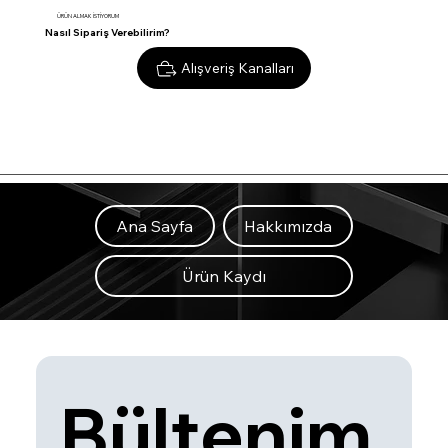
ÜRÜN ALMAK İSTİYORUM
Nasıl Sipariş Verebilirim?
Alışveriş Kanalları
Ana Sayfa
Hakkımızda
Ürün Kaydı
Bültenim