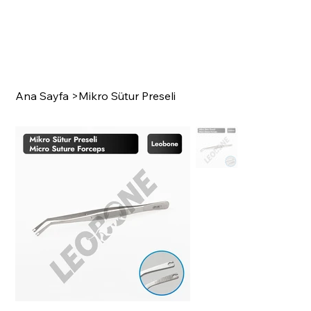
Ana Sayfa
>
Mikro Sütur Preseli
SURGI
C
A