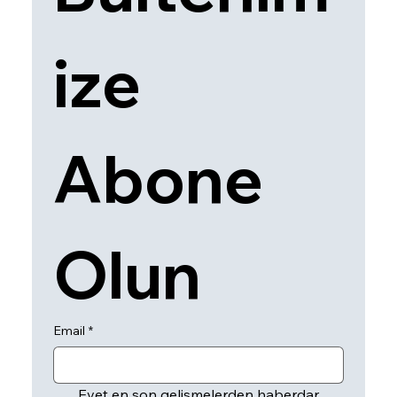
ize 
Abone 
Olun
Email
*
Evet en son gelişmelerden haberdar 