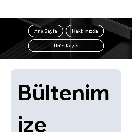
Ana Sayfa
Hakkımızda
Ürün Kaydı
Bültenim
ize 