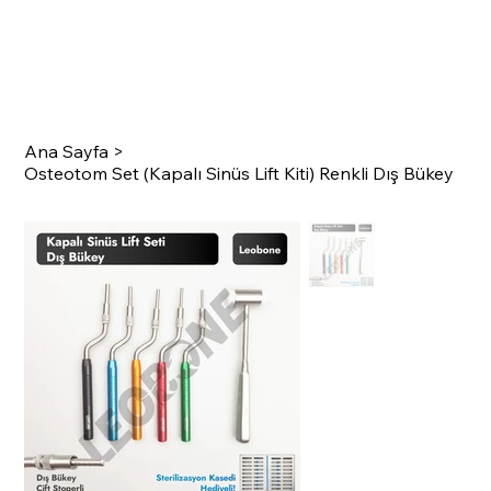
Ana Sayfa
>
Osteotom Set (Kapalı Sinüs Lift Kiti) Renkli Dış Bükey
SURGI
C
A