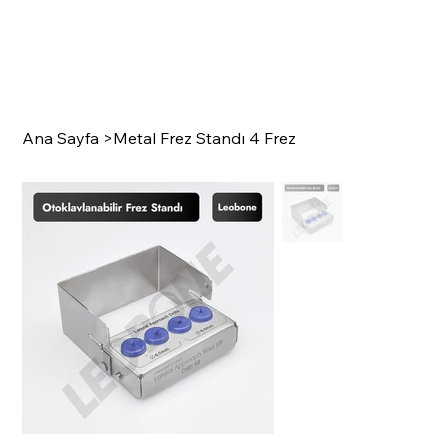
Ana Sayfa
>
Metal Frez Standı 4 Frez
SURGI
C
A