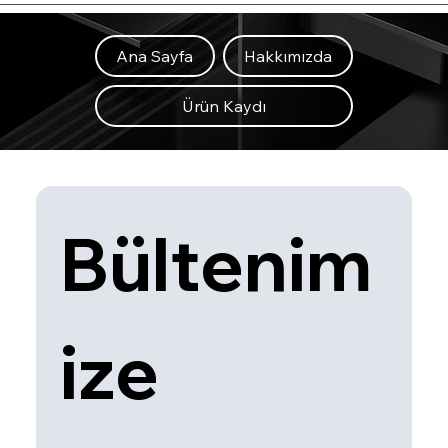
Ana Sayfa
Hakkımızda
Ürün Kaydı
Bültenim
ize 