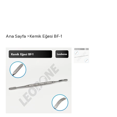
Ana Sayfa
>
Kemik Eğesi BF-1
SURGI
C
A