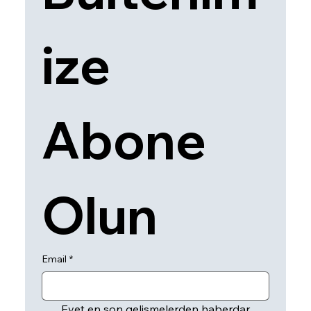
ize 
Abone 
Olun
Email
*
Evet en son gelişmelerden haberdar 