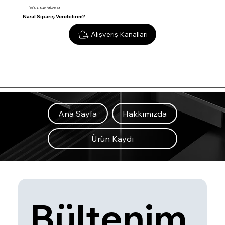
ÜRÜN ALMAK İSTİYORUM
Nasıl Sipariş Verebilirim?
Alışveriş Kanalları
Ana Sayfa
Hakkımızda
Ürün Kaydı
Bültenim