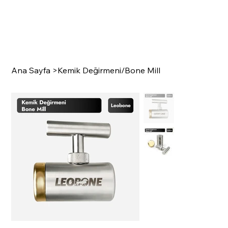
Ana Sayfa
>
Kemik Değirmeni/Bone Mill
SURGI
C
A