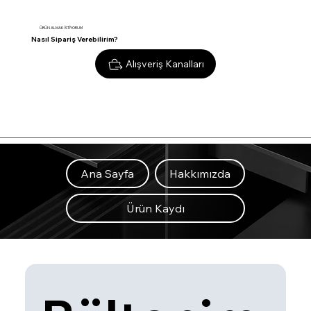
Jeneratörlü
en
ÜRÜN ALMAK İSTİYORUM
Nasıl Sipariş Verebilirim?
Alışveriş Kanalları
Ana Sayfa
Hakkımızda
Ürün Kaydı