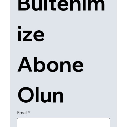
Bültenim
ize 
Abone 
Olun
Email
*