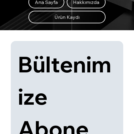
Ana Sayfa
Hakkımızda
Ürün Kaydı
Bültenim
ize 
Abone 