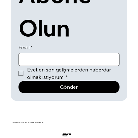
Olun
Email
*
Evet en son gelişmelerden haberdar 
olmak istiyorum.
*
Gönder
Bir Leo Implantology Store markasıdır.
Ana Sayfa
Ürünler