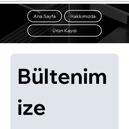
Ana Sayfa
Hakkımızda
Ürün Kaydı
Bültenim
ize 