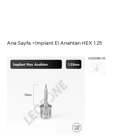
Ana Sayfa
>
Implant El Anahtarı HEX 1.25
SURGI
C
A