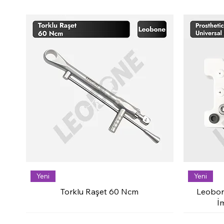
Yeni
Yeni
Torklu Raşet 60 Ncm
Leobon
İ