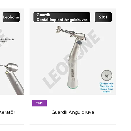
Yeni
Aeratör
Guardlı Anguldruva