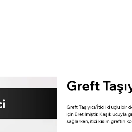
SURGI
C
AL
Greft Taşıy
Greft Taşıyıcı/İtici iki uçlu bir
için üretilmiştir. Kaşık ucuyla
sağlarken, itici kısım greftin ko