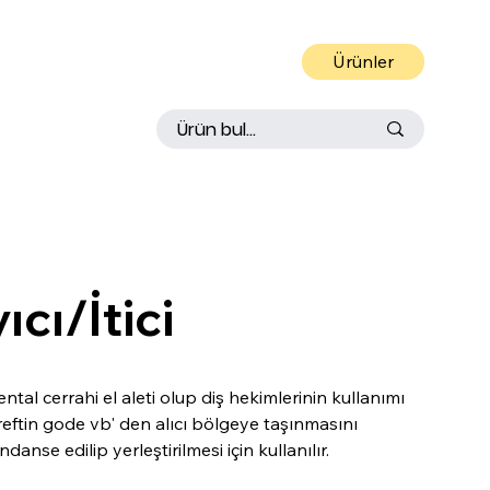
Ürünler
 IN
S
TRUMEN
T
ıcı/İtici
 dental cerrahi el aleti olup diş hekimlerinin kullanımı
 greftin gode vb' den alıcı bölgeye taşınmasını
ndanse edilip yerleştirilmesi için kullanılır.