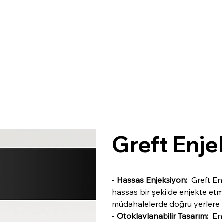
SURGI
C
AL
Greft Enje
-
Hassas Enjeksiyon:
Greft Enj
hassas bir şekilde enjekte etme
müdahalelerde doğru yerlere 
-
Otoklavlanabilir Tasarım:
Enj