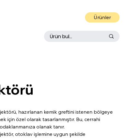
Ürünler
 IN
S
TRUMEN
T
ktörü
ektörü, hazırlanan kemik greftini istenen bölgeye
k için özel olarak tasarlanmıştır. Bu, cerrahi
odaklanmanıza olanak tanır.
ektör, otoklav işlemine uygun şekilde