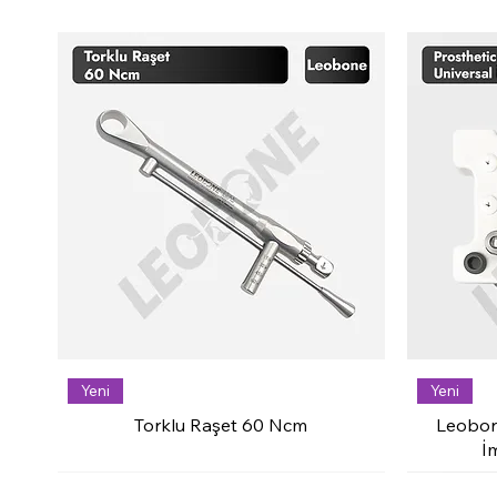
Yeni
Yeni
Torklu Raşet 60 Ncm
Leobon
İ