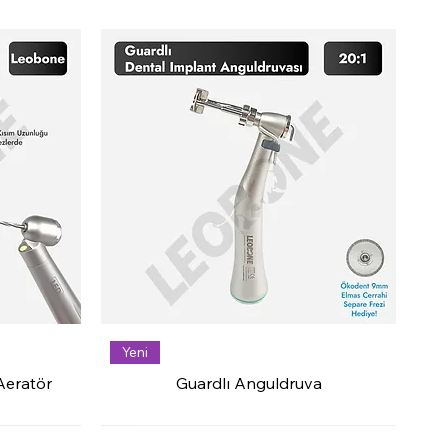
Yeni
Aeratör
Guardlı Anguldruva