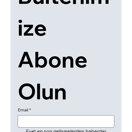
ize 
Abone 
Olun
Email
*
Evet en son gelişmelerden haberdar 