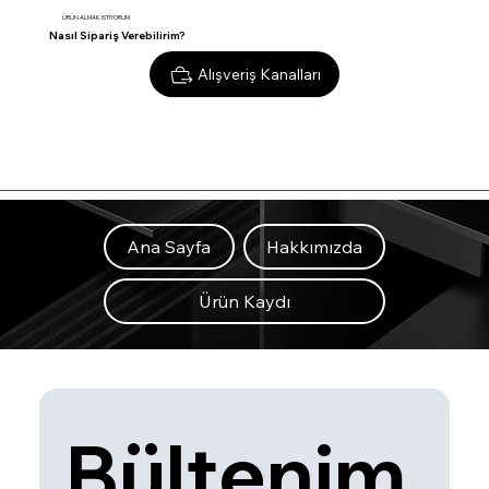
ÜRÜN ALMAK İSTİYORUM
Nasıl Sipariş Verebilirim?
Alışveriş Kanalları
Ana Sayfa
Hakkımızda
Ürün Kaydı
Bültenim