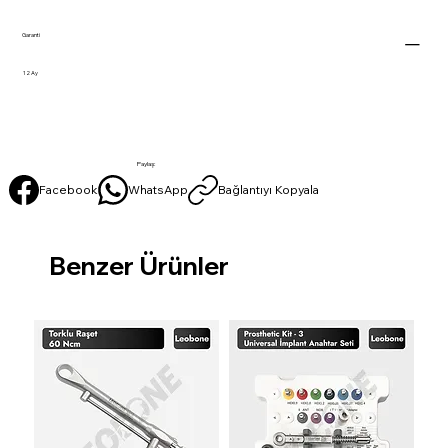
Garanti
12 Ay
Paylaş:
Facebook
WhatsApp
Bağlantıyı Kopyala
Benzer Ürünler