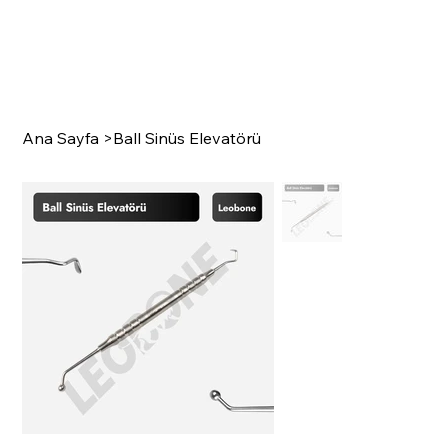
Ana Sayfa
>
Ball Sinüs Elevatörü
SURGI
C
A