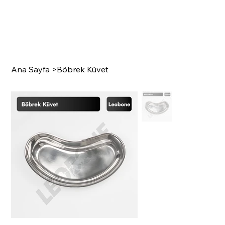
Ana Sayfa
>
Böbrek Küvet
SURGI
C
A