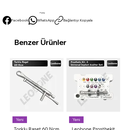
Paylaş:
Facebook
WhatsApp
Bağlantıyı Kopyala
Benzer Ürünler
Yeni
Yeni
Torklu Raşet 60 Ncm
Leobone Prosthekit