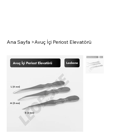
Ana Sayfa
>
Avuç İçi Periost Elevatörü
SURGI
C
A