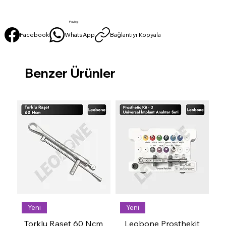
Paylaş:
Facebook
WhatsApp
Bağlantıyı Kopyala
Benzer Ürünler
Yeni
Yeni
Torklu Raşet 60 Ncm
Leobone Prosthekit