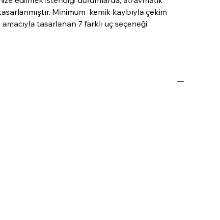
ize edilmek istendiği durumlarda, atravmatik
 tasarlanmıştır. Minimum kemik kaybıyla çekim
i amacıyla tasarlanan 7 farklı uç seçeneği