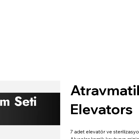
SURGI
C
AL
Atravmati
Elevators
7 adet elevatör ve sterilizas