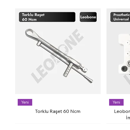
Yeni
Yeni
Torklu Raşet 60 Ncm
Leobon
İ