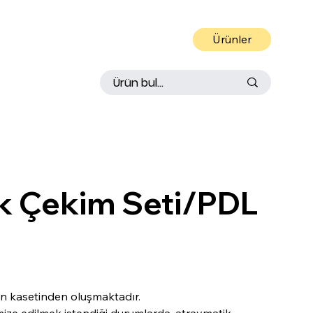
Ürünler
 IN
S
TRUMEN
T
k Çekim Seti/PDL
yon kasetinden oluşmaktadır.