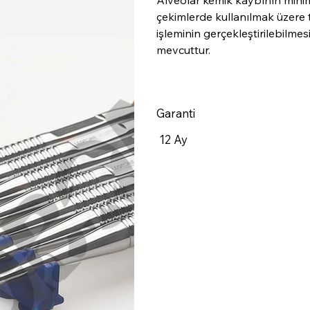
Alveolar kemik kaybının minim
çekimlerde kullanılmak üzere
işleminin gerçekleştirilebilmes
mevcuttur.
Garanti
12 Ay