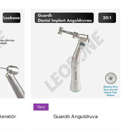
Yeni
Aeratör
Guardlı Anguldruva